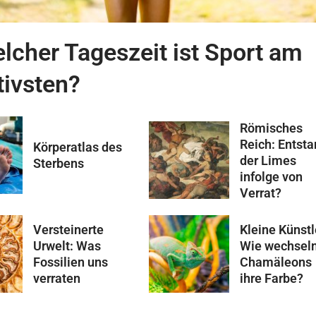
lcher Tageszeit ist Sport am
tivsten?
Römisches
Reich: Entst
Körperatlas des
der Limes
Sterbens
infolge von
Verrat?
Versteinerte
Kleine Künstl
Urwelt: Was
Wie wechsel
Fossilien uns
Chamäleons
verraten
ihre Farbe?