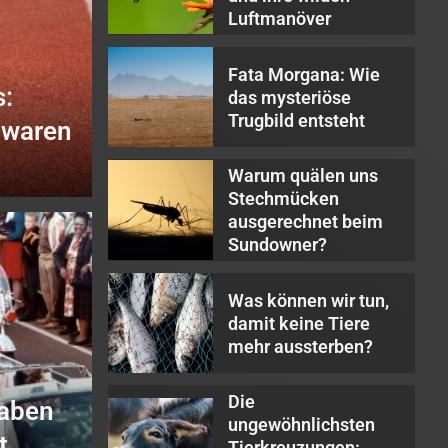
Luftmanöver
2
Fata Morgana: Wie
s:
das mysteriöse
Trugbild entsteht
 waren
Warum quälen uns
3
Stechmücken
ausgerechnet beim
Sundowner?
4
Was können wir tun,
damit keine Tiere
mehr aussterben?
sergänzungsmittel mit
hrlich?
Die
haben
5
ungewöhnlichsten
t
Tierkreuzungen: