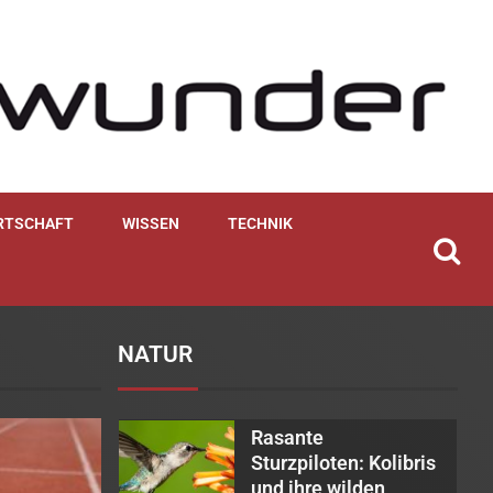
RTSCHAFT
WISSEN
TECHNIK
NATUR
Rasante
1
Sturzpiloten: Kolibris
und ihre wilden