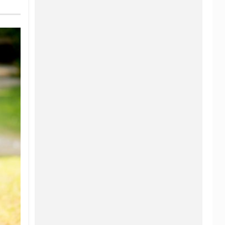
narische Spezialitäten: Das
 die leckersten Gerichte im
telmeerraum