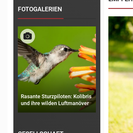
FOTOGALERIEN
libris
Was Marshmallows mit
Reisetipps: d
növer
Selbstdisziplin zu tun haben
Urlaubsorte T