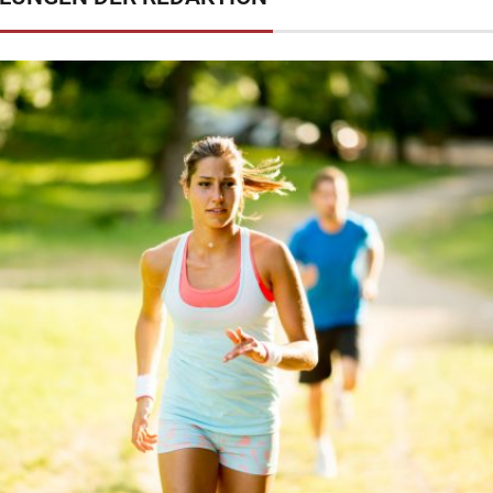
Kuli
ie schönsten
Was können wir tun, damit
sind
hailands
keine Tiere mehr aussterben?
Mit