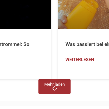
htrommel: So
Was passiert bei 
WEITERLESEN
Mehr laden