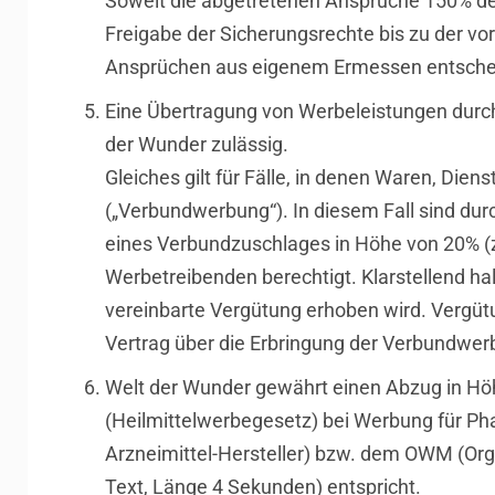
Soweit die abgetretenen Ansprüche 150% der
Freigabe der Sicherungsrechte bis zu der vo
Ansprüchen aus eigenem Ermessen entschei
Eine Übertragung von Werbeleistungen durch 
der Wunder zulässig.
Gleiches gilt für Fälle, in denen Waren, D
(„Verbundwerbung“). In diesem Fall sind du
eines Verbundzuschlages in Höhe von 20% (z
Werbetreibenden berechtigt. Klarstellend ha
vereinbarte Vergütung erhoben wird. Vergütu
Vertrag über die Erbringung der Verbundwer
Welt der Wunder gewährt einen Abzug in Höh
(Heilmittelwerbegesetz) bei Werbung für Pha
Arzneimittel-Hersteller) bzw. dem OWM (Or
Text, Länge 4 Sekunden) entspricht.