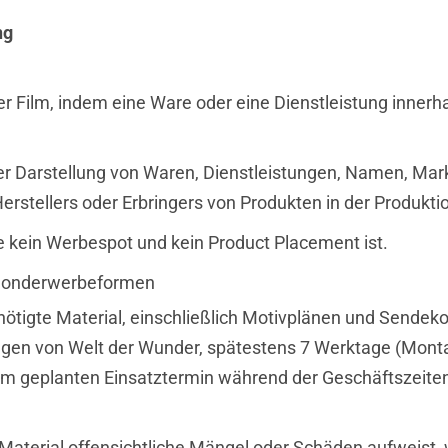
ng
er Film, indem eine Ware oder eine Dienstleistung inne
r Darstellung von Waren, Dienstleistungen, Namen, Mark
erstellers oder Erbringers von Produkten in der Produkti
e kein Werbespot und kein Product Placement ist.
d Sonderwerbeformen
nötigte Material, einschließlich Motivplänen und Sendeko
en von Welt der Wunder, spätestens 7 Werktage (Montag
 dem geplanten Einsatztermin während der Geschäftszeite
 Material offensichtliche Mängel oder Schäden aufweist,