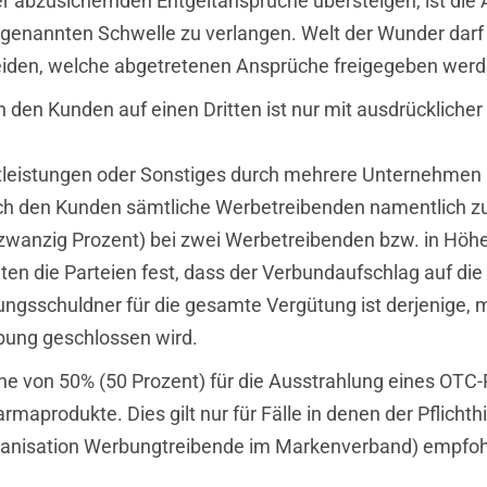
 abzusichernden Entgeltansprüche übersteigen, ist die A
rgenannten Schwelle zu verlangen. Welt der Wunder darf
den, welche abgetretenen Ansprüche freigegeben werd
den Kunden auf einen Dritten ist nur mit ausdrücklicher
ienstleistungen oder Sonstiges durch mehrere Unternehm
rch den Kunden sämtliche Werbetreibenden namentlich z
wanzig Prozent) bei zwei Werbetreibenden bzw. in Höhe 
lten die Parteien fest, dass der Verbundaufschlag auf di
ngsschuldner für die gesamte Vergütung ist derjenige, mi
bung geschlossen wird.
e von 50% (50 Prozent) für die Ausstrahlung eines OTC-
rmaprodukte. Dies gilt nur für Fälle in denen der Pflic
ganisation Werbungtreibende im Markenverband) empfohl