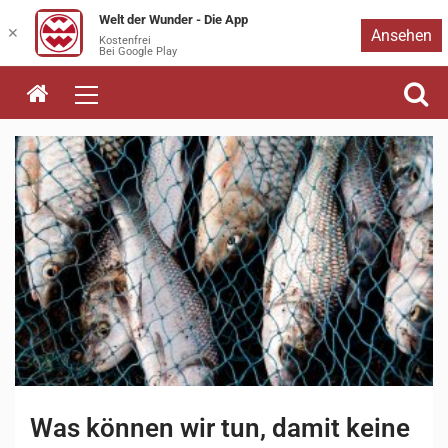
Welt der Wunder - Die App
Zum
✕
Ansehen
Kostenfrei
Bei Google Play
Inhalt
springen
Was können wir tun, damit keine