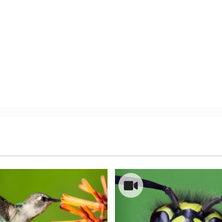
1
/
9