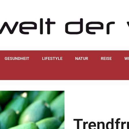
GESUNDHEIT
LIFESTYLE
NATUR
REISE
W
Trendf