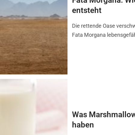
Fata Morgana: Wi
entsteht
Die rettende Oase verschw
Fata Morgana lebensgefäh
Was Marshmallows
haben