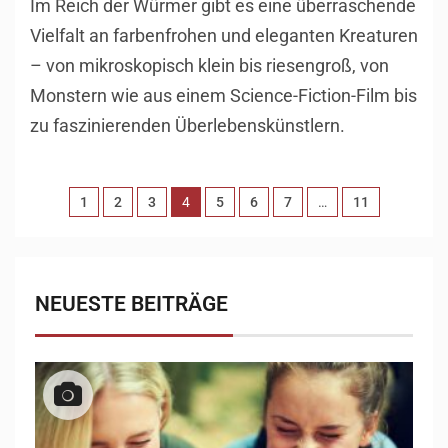
Im Reich der Würmer gibt es eine überraschende
Vielfalt an farbenfrohen und eleganten Kreaturen
– von mikroskopisch klein bis riesengroß, von
Monstern wie aus einem Science-Fiction-Film bis
zu faszinierenden Überlebenskünstlern.
1
2
3
4
5
6
7
…
11
NEUESTE BEITRÄGE