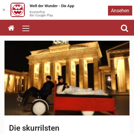
Welt der Wunder - Die App
Zum
✕
Ansehen
Kostenfrei
Bei Google Play
Inhalt
springen
Die skurrilsten