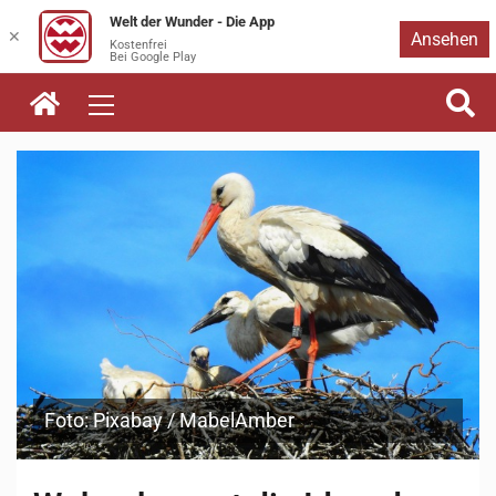
Welt der Wunder - Die App
Zum
✕
Ansehen
Kostenfrei
Bei Google Play
Inhalt
springen
Foto: Pixabay / MabelAmber