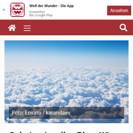
Welt der Wunder - Die App
Zum
✕
Ansehen
Kostenfrei
Bei Google Play
Inhalt
springen
Foto: Envato / karandaev