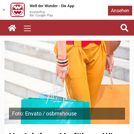
Welt der Wunder - Die App
Zum
✕
Ansehen
Kostenfrei
Bei Google Play
Inhalt
springen
Foto: Envato / osbmxhouse