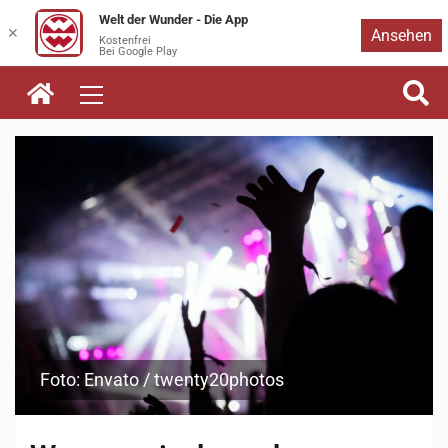
Welt der Wunder - Die App
Zum
✕
Ansehen
Kostenfrei
Bei Google Play
Inhalt
springen
Foto: Envato / twenty20photos