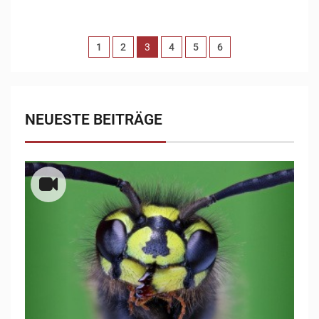
1
2
3
4
5
6
NEUESTE BEITRÄGE