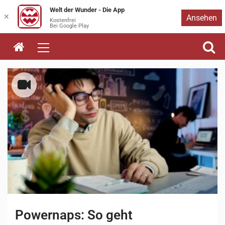
Welt der Wunder - Die App
Zum
✕
Ansehen
Kostenfrei
Bei Google Play
Inhalt
springen
Powernaps: So geht