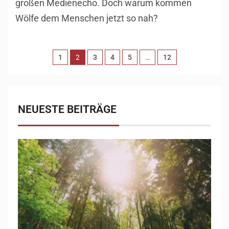
großen Medienecho. Doch warum kommen
Wölfe dem Menschen jetzt so nah?
1
2
3
4
5
…
12
NEUESTE BEITRÄGE