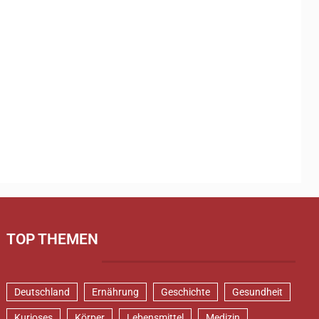
TOP THEMEN
Deutschland
Ernährung
Geschichte
Gesundheit
Kurioses
Körper
Lebensmittel
Medizin