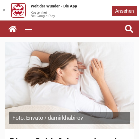
Welt der Wunder - Die App
Zum
✕
Ansehen
Kostenfrei
Bei Google Play
Inhalt
springen
Foto: Envato / damirkhabirov