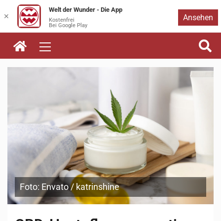
Welt der Wunder - Die App
Zum
✕
Ansehen
Kostenfrei
Bei Google Play
Inhalt
springen
Foto: Envato / katrinshine