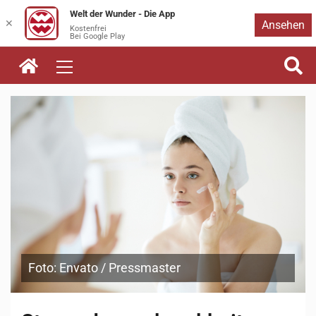
Welt der Wunder - Die App
Zum
✕
Ansehen
Kostenfrei
Bei Google Play
Inhalt
springen
Foto: Envato / Pressmaster