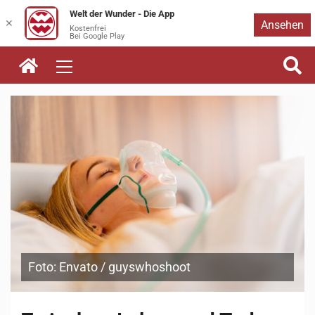
Welt der Wunder - Die App
Zum
✕
Ansehen
Kostenfrei
Bei Google Play
Inhalt
springen
Foto: Envato / guyswhoshoot