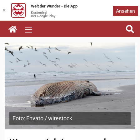
Welt der Wunder - Die App
Zum
✕
Ansehen
Kostenfrei
Bei Google Play
Inhalt
springen
Foto: Envato / wirestock