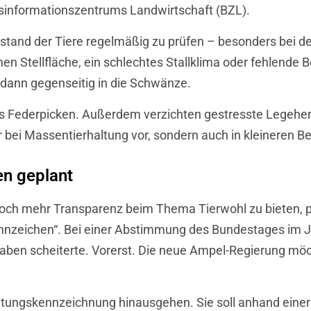
desinformationszentrums Landwirtschaft (BZL).
ustand der Tiere regelmäßig zu prüfen – besonders bei d
en Stellfläche, ein schlechtes Stallklima oder fehlend
h dann gegenseitig in die Schwänze.
as Federpicken. Außerdem verzichten gestresste Legehe
bei Massentierhaltung vor, sondern auch in kleineren Be
en geplant
h mehr Transparenz beim Thema Tierwohl zu bieten, pla
kennzeichen“. Bei einer Abstimmung des Bundestages im 
rhaben scheiterte. Vorerst. Die neue Ampel-Regierung m
ltungskennzeichnung hinausgehen. Sie soll anhand einer 