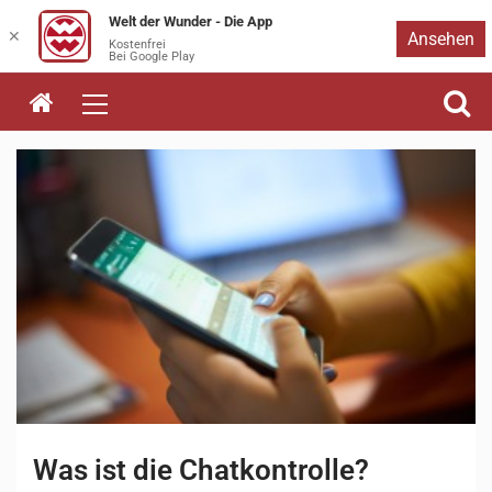
Welt der Wunder - Die App
Zum
✕
Ansehen
Kostenfrei
Bei Google Play
Inhalt
springen
Was ist die Chatkontrolle?