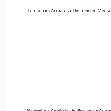
Tornado im Anmarsch: Die meisten Mensche
Wie groß die Gefahr ist, in die sich die S