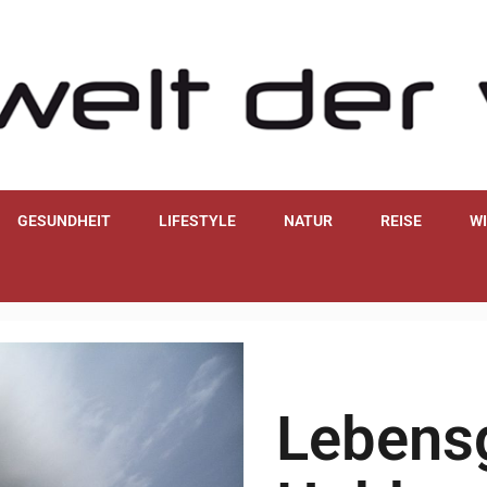
GESUNDHEIT
LIFESTYLE
NATUR
REISE
W
Lebensg