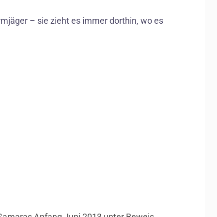
jäger – sie zieht es immer dorthin, wo es
m Samaras Anfang Juni 2013 unter Beweis.