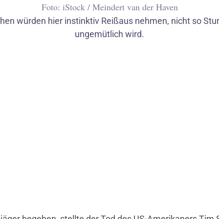
Foto: iStock / Meindert van der Haven
n würden hier instinktiv Reißaus nehmen, nicht so Sturm
ungemütlich wird.
1
/
6
turmjäger begeben, stellte der Tod des US-Amerikaners Ti