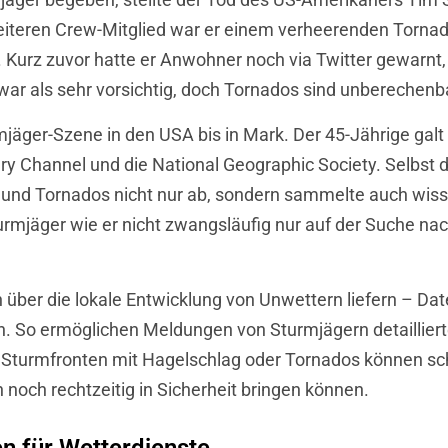
teren Crew-Mitglied war er einem verheerenden Torna
urz zuvor hatte er Anwohner noch via Twitter gewarnt, 
war als sehr vorsichtig, doch Tornados sind unberechenb
jäger-Szene in den USA bis in Mark. Der 45-Jährige galt 
y Channel und die National Geographic Society. Selbst 
und Tornados nicht nur ab, sondern sammelte auch wiss
rmjäger wie er nicht zwangsläufig nur auf der Suche na
über die lokale Entwicklung von Unwettern liefern – Date
en. So ermöglichen Meldungen von Sturmjägern detaillie
n Sturmfronten mit Hagelschlag oder Tornados können s
noch rechtzeitig in Sicherheit bringen können.