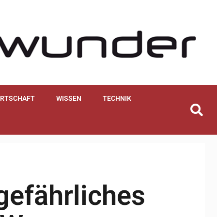
IRTSCHAFT
WISSEN
TECHNIK
efährliches