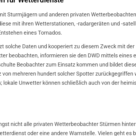
en für Wetterdienste
it Sturmjägern und anderen privaten Wetterbeobachtern 
iese mit ihren Wetterstationen, -radargeräten und -satel
Entstehen eines Tornados.
t solche Daten und kooperiert zu diesem Zweck mit der O
etter beobachten, informieren sie den DWD mittels eine
 geschulte Beobachter zum Einsatz kommen und bildet d
tz von mehreren hundert solcher Spotter zurückgegriffen
s; lokale Unwetter können schließlich auch von der hei
ngst nicht alle privaten Wetterbeobachter Stürmen hinter
terdienst oder eine andere Warnstelle. Vielen geht es b