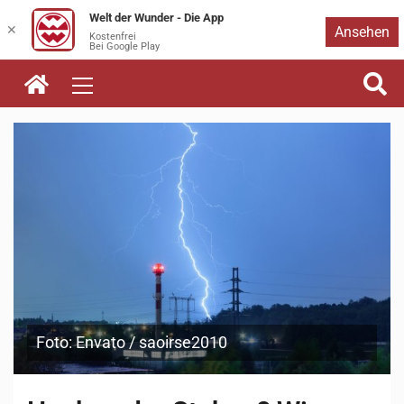
Welt der Wunder - Die App
Zum
✕
Ansehen
Kostenfrei
Bei Google Play
Inhalt
springen
Foto: Envato / saoirse2010