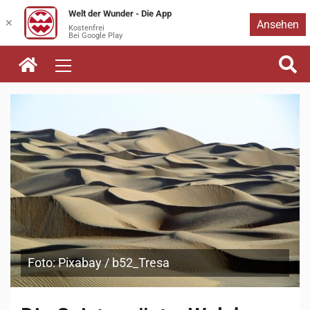
Welt der Wunder - Die App
Zum
✕
Ansehen
Kostenfrei
Bei Google Play
Inhalt
springen
Foto: Pixabay / b52_Tresa