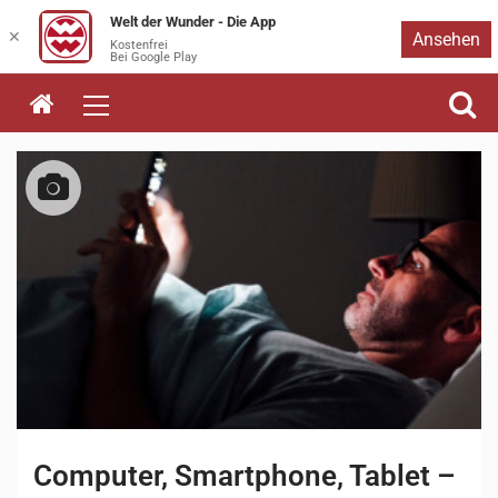
Welt der Wunder - Die App
Zum
✕
Ansehen
Kostenfrei
Bei Google Play
Inhalt
springen
Computer, Smartphone, Tablet –