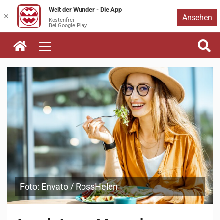
Welt der Wunder - Die App
Zum
✕
Ansehen
Kostenfrei
Bei Google Play
Inhalt
springen
Foto: Envato / RossHelen