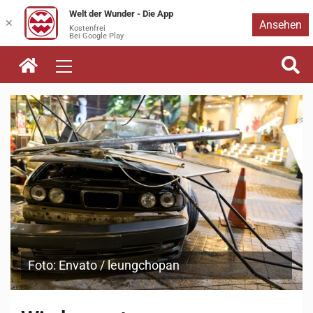
Welt der Wunder - Die App
Zum
✕
Ansehen
Kostenfrei
Bei Google Play
Inhalt
springen
Foto: Envato / leungchopan