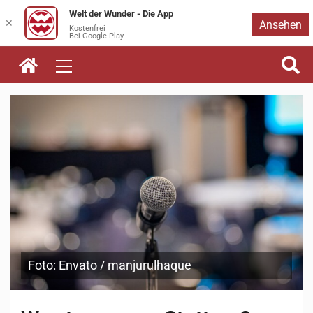
Welt der Wunder - Die App
Zum
✕
Ansehen
Kostenfrei
Bei Google Play
Inhalt
springen
Foto: Envato / manjurulhaque