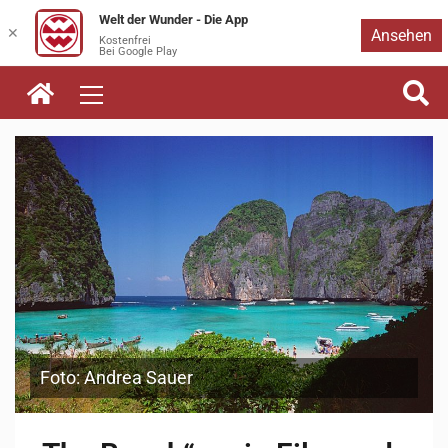
Welt der Wunder - Die App
Zum
✕
Ansehen
Kostenfrei
Bei Google Play
Inhalt
springen
Foto: Andrea Sauer