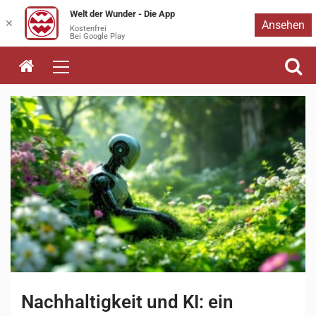
Welt der Wunder - Die App
Zum
✕
Ansehen
Kostenfrei
Bei Google Play
Inhalt
springen
Nachhaltigkeit und KI: ein