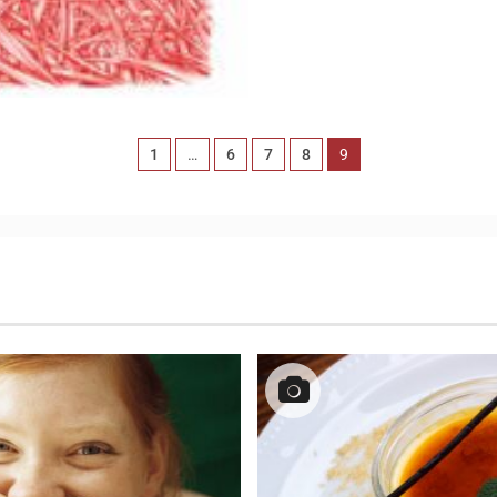
1
…
6
7
8
9