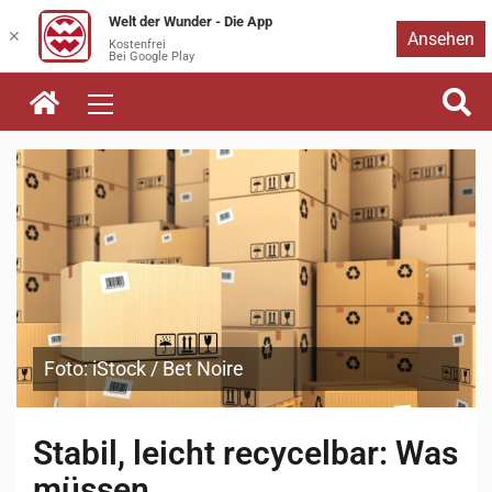
Welt der Wunder - Die App
Zum
✕
Ansehen
Kostenfrei
Bei Google Play
Inhalt
springen
Foto: iStock / Bet Noire
Stabil, leicht recycelbar: Was
müssen