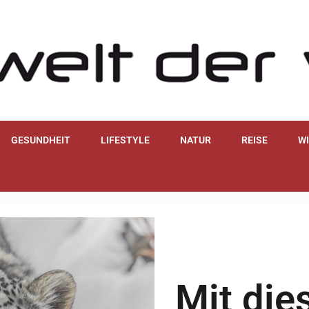
GESUNDHEIT
LIFESTYLE
NATUR
REISE
W
Mit die