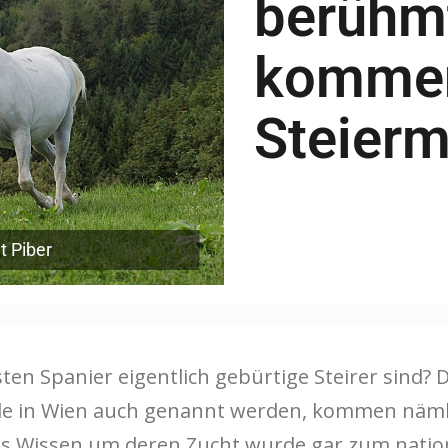
berühm
kommen
Steierm
t Piber
en Spanier eigentlich gebürtige Steirer sind? Di
ule in Wien auch genannt werden, kommen nämli
as Wissen um deren Zucht wurde gar zum natio