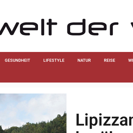
GESUNDHEIT
LIFESTYLE
NATUR
REISE
W
Lipizza