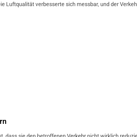
 Luftqualität verbesserte sich messbar, und der Verkehr
rn
ist, dass sie den betroffenen
Verkehr
nicht wirklich reduzi