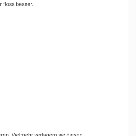
 floss besser.
eren. Vielmehr verlagern sie diesen