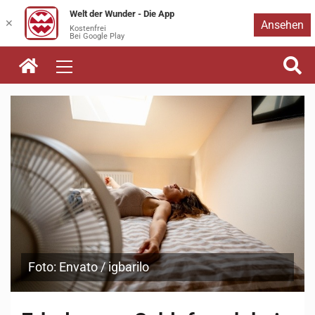
Welt der Wunder - Die App
Zum
✕
Ansehen
Kostenfrei
Bei Google Play
Inhalt
springen
Foto: Envato / igbarilo