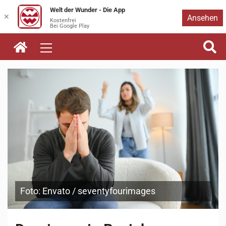
Welt der Wunder - Die App
Zum
✕
Ansehen
Kostenfrei
Bei Google Play
Inhalt
springen
Foto: Envato / seventyfourimages