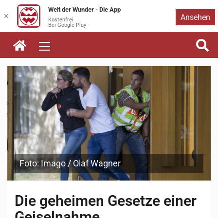
Welt der Wunder - Die App
Zum
✕
Ansehen
Kostenfrei
Bei Google Play
Inhalt
springen
Foto: Imago / Olaf Wagner
Die geheimen Gesetze einer
Geiselnahme