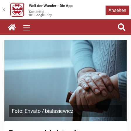
Welt der Wunder - Die App
Zum
✕
Ansehen
Kostenfrei
Bei Google Play
Inhalt
springen
Foto: Envato / bialasiewicz