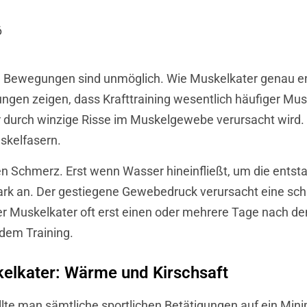
6
e Bewegungen sind unmöglich. Wie Muskelkater genau ent
hungen zeigen, dass Krafttraining wesentlich häufiger Mu
durch winzige Risse im Muskelgewebe verursacht wird.
uskelfasern.
den Schmerz. Erst wenn Wasser hineinfließt, um die ent
ark an. Der gestiegene Gewebedruck verursacht eine schl
 Muskelkater oft erst einen oder mehrere Tage nach dem 
 dem Training.
lkater: Wärme und Kirschsaft
ollte man sämtliche sportlichen Betätigungen auf ein Mi