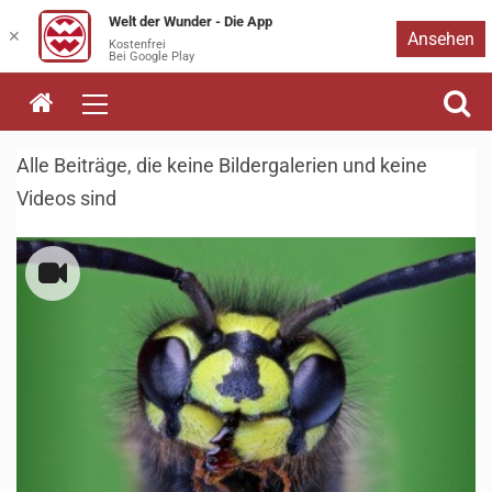
Welt der Wunder - Die App
Zum
✕
Ansehen
Kostenfrei
Bei Google Play
Inhalt
springen
Alle Beiträge, die keine Bildergalerien und keine
Videos sind