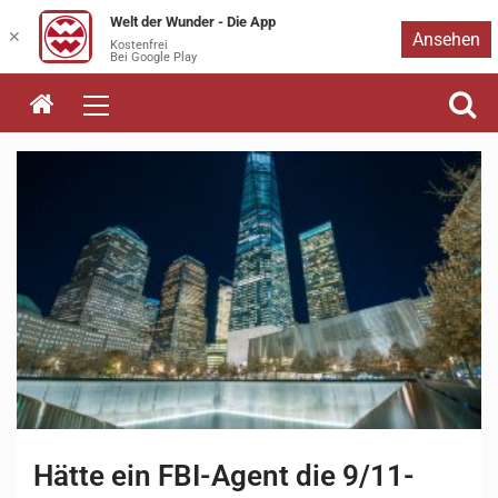
Welt der Wunder - Die App
Zum
✕
Ansehen
Kostenfrei
Bei Google Play
Inhalt
springen
Hätte ein FBI-Agent die 9/11-