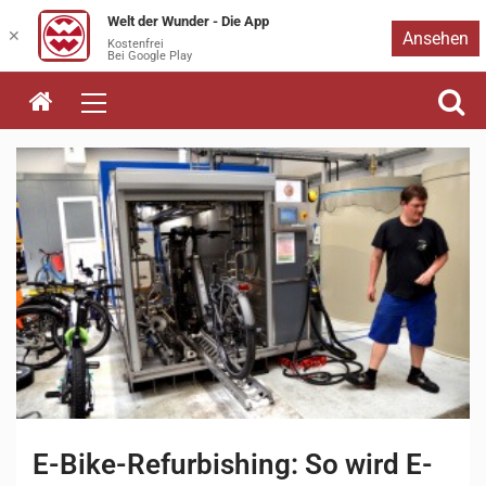
Welt der Wunder - Die App
Zum
✕
Ansehen
Kostenfrei
Bei Google Play
Inhalt
springen
E-Bike-Refurbishing: So wird E-