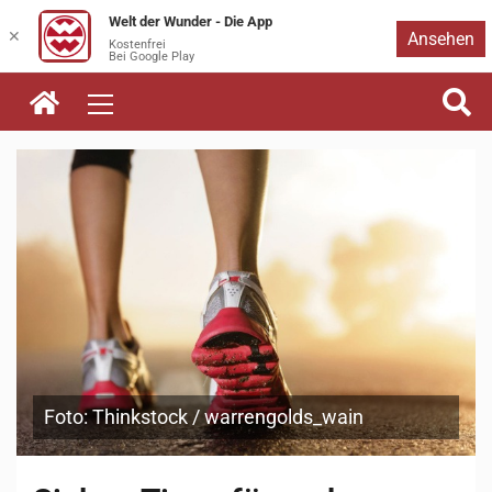
Welt der Wunder - Die App
Zum
✕
Ansehen
Kostenfrei
Bei Google Play
Inhalt
springen
Foto: Thinkstock / warrengolds_wain