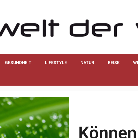
GESUNDHEIT
LIFESTYLE
NATUR
REISE
W
Können