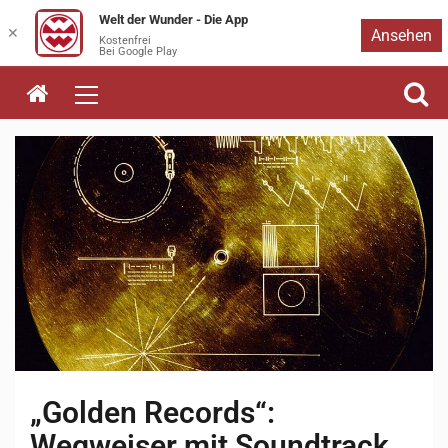
Welt der Wunder - Die App
Zum
✕
Ansehen
Kostenfrei
Bei Google Play
Inhalt
springen
„Golden Records“:
Wegweiser mit Soundtrack