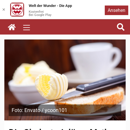
Welt der Wunder - Die App
Zum
✕
Ansehen
Kostenfrei
Bei Google Play
Inhalt
springen
Foto: Envato / ycoon101