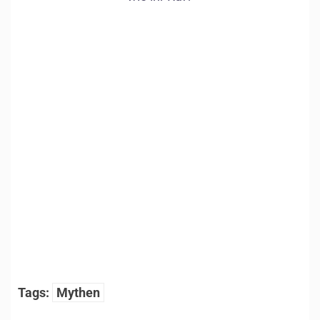
Alkohol
Herzinfarkt
Körpers
1
/
15
Tags:
Mythen