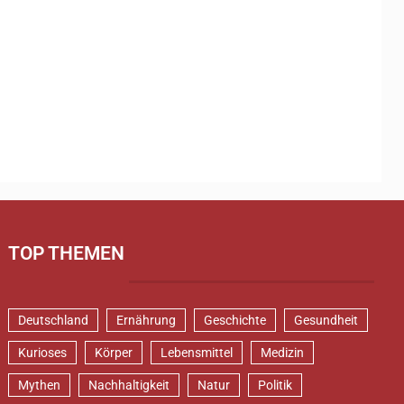
TOP THEMEN
Deutschland
Ernährung
Geschichte
Gesundheit
Kurioses
Körper
Lebensmittel
Medizin
Mythen
Nachhaltigkeit
Natur
Politik