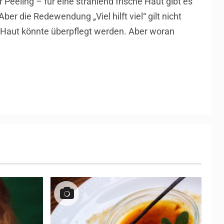
Peeling – für eine strahlend frische Haut gibt es
ber die Redewendung „Viel hilft viel“ gilt nicht
 Haut könnte überpflegt werden. Aber woran