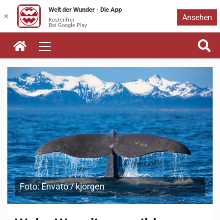
Welt der Wunder - Die App
Zum
✕
Ansehen
Kostenfrei
Bei Google Play
Inhalt
springen
Foto: Envato / kjorgen